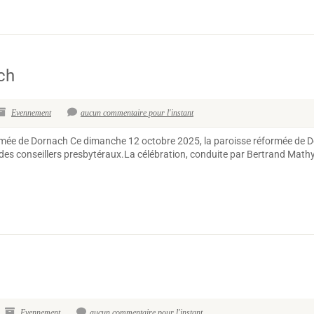
ch
Evennement
aucun commentaire pour l'instant
éformée de Dornach Ce dimanche 12 octobre 2025, la paroisse réformée de 
s des conseillers presbytéraux.La célébration, conduite par Bertrand Mathy
Evennement
aucun commentaire pour l'instant