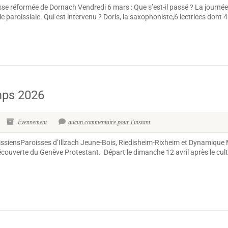
se réformée de Dornach Vendredi 6 mars : Que s’est-il passé ? La journée 
 paroissiale. Qui est intervenu ? Doris, la saxophoniste,6 lectrices dont 4.
mps 2026
Evennement
aucun commentaire pour l'instant
oissiensParoisses d’Illzach Jeune-Bois, Riedisheim-Rixheim et Dynamiq
écouverte du Genève Protestant. Départ le dimanche 12 avril après le culte