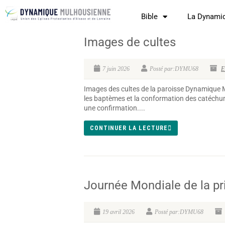
Bible
La Dynami
Images de cultes
7 juin 2026
Posté par:DYMU68
E
Images des cultes de la paroisse Dynamique 
les baptèmes et la conformation des catéchum
une confirmation....
CONTINUER LA LECTURE
Journée Mondiale de la pr
19 avril 2026
Posté par:DYMU68